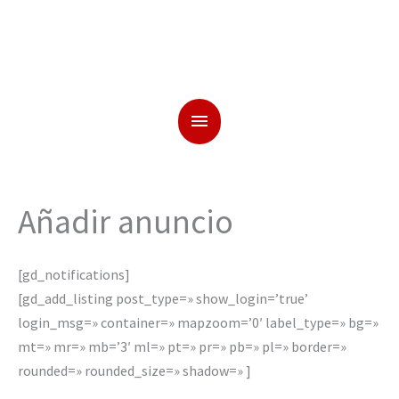
Añadir anuncio
[gd_notifications]
[gd_add_listing post_type=» show_login=’true’
login_msg=» container=» mapzoom=’0′ label_type=» bg=»
mt=» mr=» mb=’3′ ml=» pt=» pr=» pb=» pl=» border=»
rounded=» rounded_size=» shadow=» ]