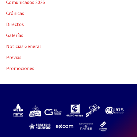
Comunicados 2026
Crónicas
Directos
Galerías
Noticias General
Previas
Promociones