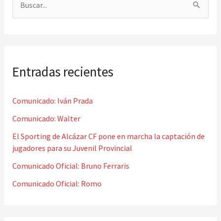
B
u
s
c
Entradas recientes
a
r
Comunicado: Iván Prada
p
o
Comunicado: Walter
r
El Sporting de Alcázar CF pone en marcha la captación de
jugadores para su Juvenil Provincial
:
Comunicado Oficial: Bruno Ferraris
Comunicado Oficial: Romo