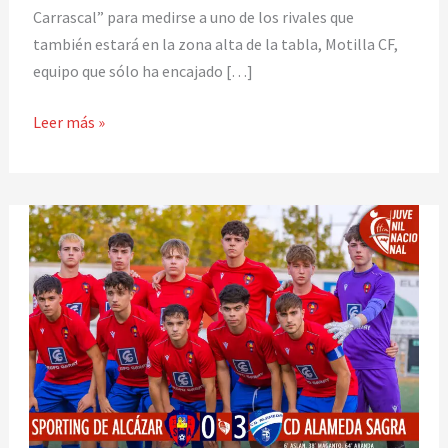
puntos
Carrascal” para medirse a uno de los rivales que
de
también estará en la zona alta de la tabla, Motilla CF,
Motilla
equipo que sólo ha encajado […]
Leer más »