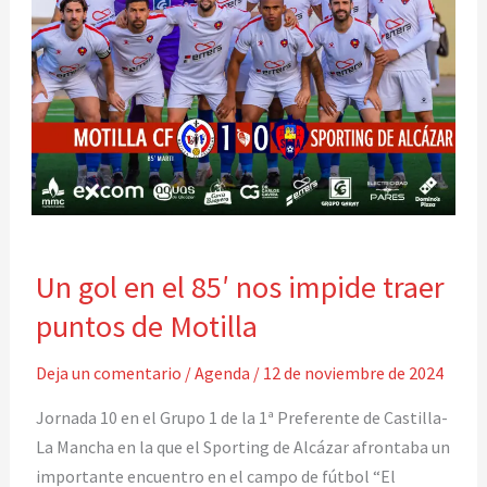
Un
Un gol en el 85′ nos impide traer
gol
en
puntos de Motilla
el
85′
Deja un comentario
/
Agenda
/
12 de noviembre de 2024
nos
Jornada 10 en el Grupo 1 de la 1ª Preferente de Castilla-
impide
La Mancha en la que el Sporting de Alcázar afrontaba un
traer
importante encuentro en el campo de fútbol “El