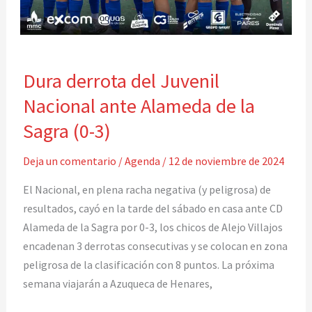
Dura
Dura derrota del Juvenil
derrota
del
Nacional ante Alameda de la
Juvenil
Sagra (0-3)
Nacional
ante
Deja un comentario
/
Agenda
/
12 de noviembre de 2024
Alameda
El Nacional, en plena racha negativa (y peligrosa) de
de
resultados, cayó en la tarde del sábado en casa ante CD
la
Alameda de la Sagra por 0-3, los chicos de Alejo Villajos
Sagra
encadenan 3 derrotas consecutivas y se colocan en zona
(0-
peligrosa de la clasificación con 8 puntos. La próxima
3)
semana viajarán a Azuqueca de Henares,