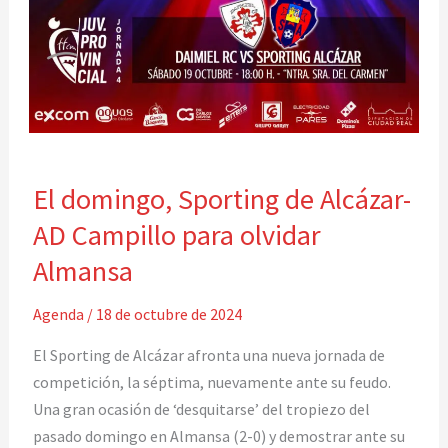
El
El domingo, Sporting de Alcázar-
domingo,
Sporting
AD Campillo para olvidar
de
Almansa
Alcázar-
AD
Agenda
/
18 de octubre de 2024
Campillo
El Sporting de Alcázar afronta una nueva jornada de
para
competición, la séptima, nuevamente ante su feudo.
olvidar
Una gran ocasión de ‘desquitarse’ del tropiezo del
Almansa
pasado domingo en Almansa (2-0) y demostrar ante su