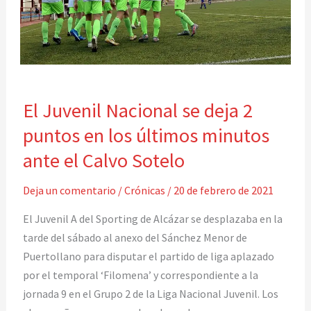
El
El Juvenil Nacional se deja 2
Juvenil
Nacional
puntos en los últimos minutos
se
ante el Calvo Sotelo
deja
2
Deja un comentario
/
Crónicas
/
20 de febrero de 2021
puntos
El Juvenil A del Sporting de Alcázar se desplazaba en la
en
tarde del sábado al anexo del Sánchez Menor de
los
Puertollano para disputar el partido de liga aplazado
últimos
por el temporal ‘Filomena’ y correspondiente a la
minutos
jornada 9 en el Grupo 2 de la Liga Nacional Juvenil. Los
ante