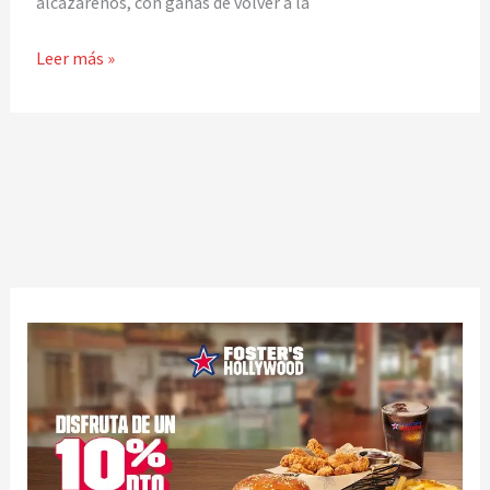
alcazareños, con ganas de volver a la
el
Calvo
Leer más »
Sotelo