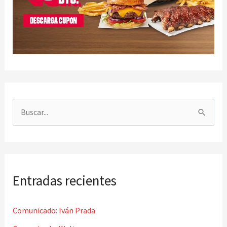
B
u
s
c
Entradas recientes
a
r
Comunicado: Iván Prada
p