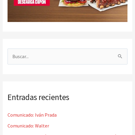
B
u
s
c
Entradas recientes
a
r
Comunicado: Iván Prada
p
o
Comunicado: Walter
r