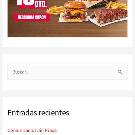
B
u
s
c
Entradas recientes
a
r
Comunicado: Iván Prada
p