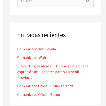
B
u
s
c
a
Entradas recientes
r
p
Comunicado: Iván Prada
o
Comunicado: Walter
r
El Sporting de Alcázar CF pone en marcha la
:
captación de jugadores para su Juvenil
Provincial
Comunicado Oficial: Bruno Ferraris
Comunicado Oficial: Romo