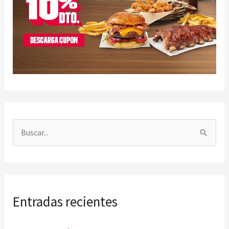
B
u
s
c
Entradas recientes
a
r