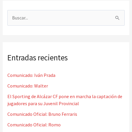
B
u
s
c
Entradas recientes
a
r
Comunicado: Iván Prada
p
o
Comunicado: Walter
r
El Sporting de Alcázar CF pone en marcha la captación de
jugadores para su Juvenil Provincial
:
Comunicado Oficial: Bruno Ferraris
Comunicado Oficial: Romo