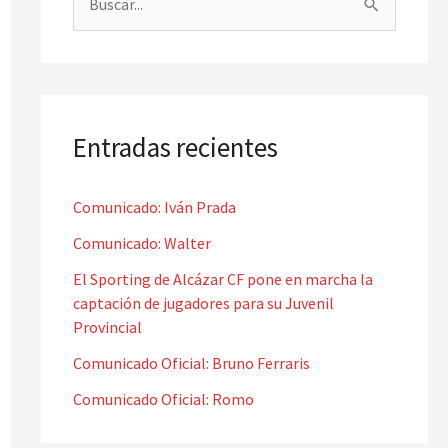
B
u
s
c
a
Entradas recientes
r
p
Comunicado: Iván Prada
o
Comunicado: Walter
r
El Sporting de Alcázar CF pone en marcha la
:
captación de jugadores para su Juvenil
Provincial
Comunicado Oficial: Bruno Ferraris
Comunicado Oficial: Romo