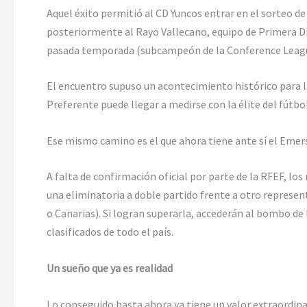
Aquel éxito permitió al CD Yuncos entrar en el sorteo de 
posteriormente al Rayo Vallecano, equipo de Primera Di
pasada temporada (subcampeón de la Conference Leag
El encuentro supuso un acontecimiento histórico para l
Preferente puede llegar a medirse con la élite del fútbo
Ese mismo camino es el que ahora tiene ante sí el Emers
A falta de confirmación oficial por parte de la RFEF, lo
una eliminatoria a doble partido frente a otro repres
o Canarias). Si logran superarla, accederán al bombo de 
clasificados de todo el país.
Un sueño que ya es realidad
Lo conseguido hasta ahora ya tiene un valor extraordin