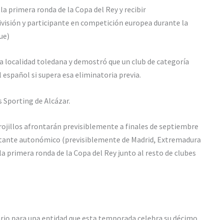
la primera ronda de la Copa del Rey y recibir
visión y participante en competición europea durante la
ue)
a localidad toledana y demostró que un club de categoría
l español si supera esa eliminatoria previa.
 Sporting de Alcázar.
s rojillos afrontarán previsiblemente a finales de septiembre
entante autonómico (previsiblemente de Madrid, Extremadura
la primera ronda de la Copa del Rey junto al resto de clubes
ario para una entidad que esta temporada celebra su décimo