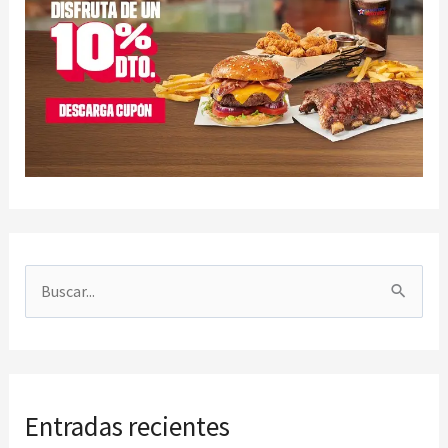
B
u
s
c
Entradas recientes
a