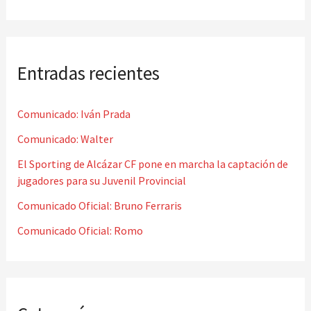
u
s
c
Entradas recientes
a
r
Comunicado: Iván Prada
p
o
Comunicado: Walter
r
El Sporting de Alcázar CF pone en marcha la captación de
jugadores para su Juvenil Provincial
:
Comunicado Oficial: Bruno Ferraris
Comunicado Oficial: Romo