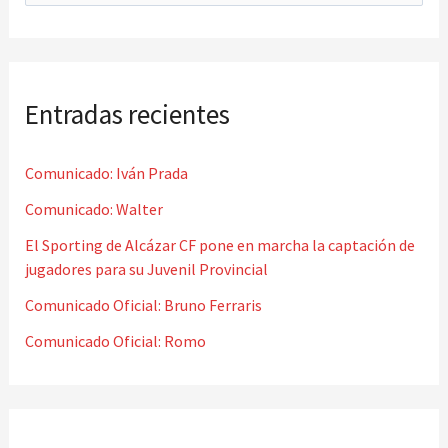
u
s
c
Entradas recientes
a
r
Comunicado: Iván Prada
p
o
Comunicado: Walter
r
El Sporting de Alcázar CF pone en marcha la captación de
jugadores para su Juvenil Provincial
:
Comunicado Oficial: Bruno Ferraris
Comunicado Oficial: Romo