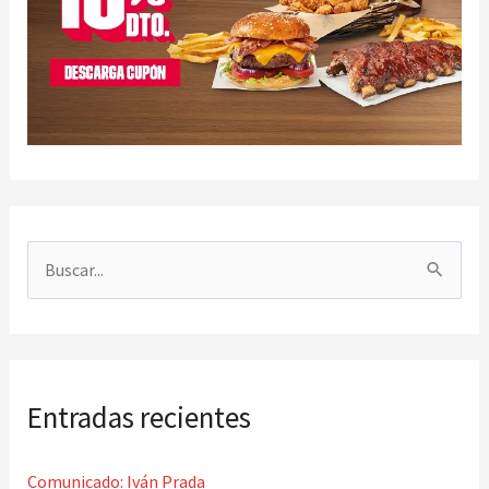
B
u
s
c
Entradas recientes
a
r
Comunicado: Iván Prada
p