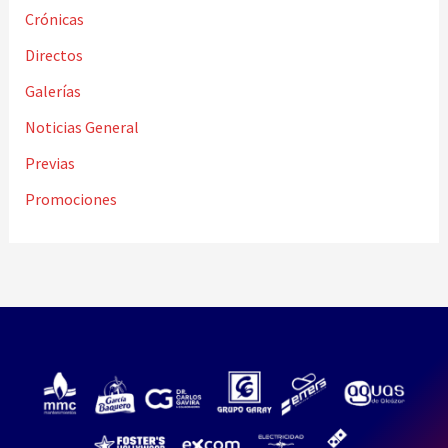
Crónicas
Directos
Galerías
Noticias General
Previas
Promociones