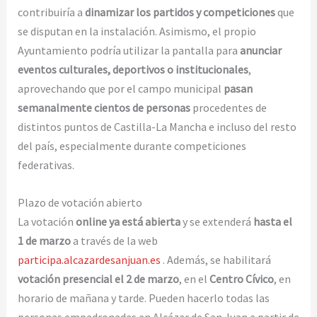
contribuiría a
dinamizar los partidos y competiciones
que
se disputan en la instalación. Asimismo, el propio
Ayuntamiento podría utilizar la pantalla para
anunciar
eventos culturales, deportivos o institucionales
,
aprovechando que por el campo municipal
pasan
semanalmente cientos de personas
procedentes de
distintos puntos de Castilla-La Mancha e incluso del resto
del país, especialmente durante competiciones
federativas.
Plazo de votación abierto
La votación
online ya está abierta
y se extenderá
hasta el
1 de marzo
a través de la web
participa.alcazardesanjuan.es
. Además, se habilitará
votación presencial el 2 de marzo
, en el
Centro Cívico
, en
horario de mañana y tarde. Pueden hacerlo todas las
personas empadronadas en Alcázar de San Juan a partir de