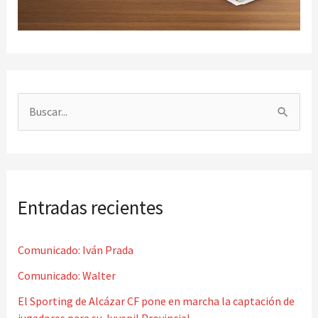
B
u
s
c
Entradas recientes
a
r
Comunicado: Iván Prada
p
o
Comunicado: Walter
r
El Sporting de Alcázar CF pone en marcha la captación de
jugadores para su Juvenil Provincial