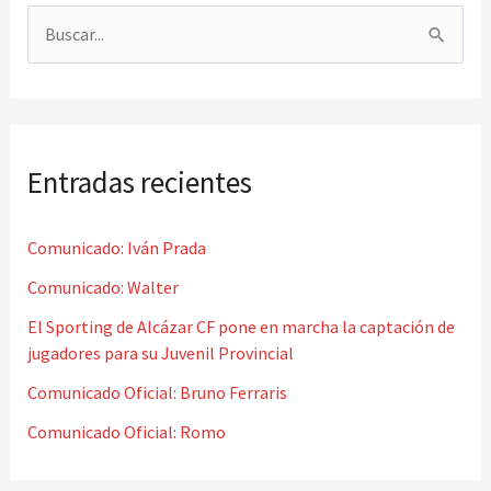
B
u
s
c
Entradas recientes
a
r
Comunicado: Iván Prada
p
o
Comunicado: Walter
r
El Sporting de Alcázar CF pone en marcha la captación de
jugadores para su Juvenil Provincial
:
Comunicado Oficial: Bruno Ferraris
Comunicado Oficial: Romo