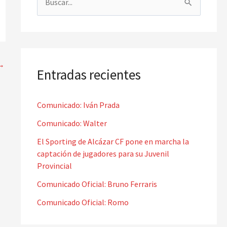
B
u
s
c
→
a
Entradas recientes
r
p
Comunicado: Iván Prada
o
Comunicado: Walter
r
El Sporting de Alcázar CF pone en marcha la
:
captación de jugadores para su Juvenil
Provincial
Comunicado Oficial: Bruno Ferraris
Comunicado Oficial: Romo