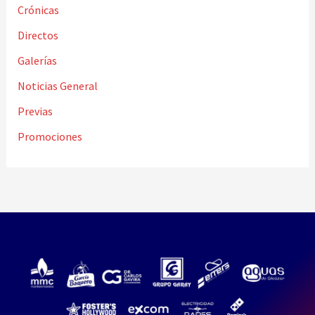
Crónicas
Directos
Galerías
Noticias General
Previas
Promociones