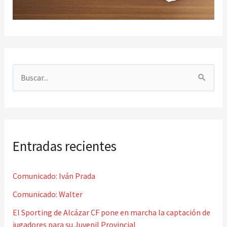
B
u
s
c
Entradas recientes
a
r
Comunicado: Iván Prada
p
o
Comunicado: Walter
r
El Sporting de Alcázar CF pone en marcha la captación de
jugadores para su Juvenil Provincial
: