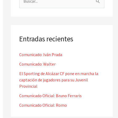
B
u
s
c
a
Entradas recientes
r
p
Comunicado: Iván Prada
o
Comunicado: Walter
r
El Sporting de Alcázar CF pone en marcha la
:
captación de jugadores para su Juvenil
Provincial
Comunicado Oficial: Bruno Ferraris
Comunicado Oficial: Romo