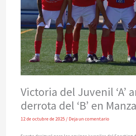
Victoria del Juvenil ‘A’ a
derrota del ‘B’ en Manza
12 de octubre de 2025
/
Deja un comentario
Suerte desigual para los equipos juveniles del Sporting 