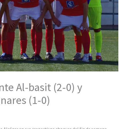
nte Al-basit (2-0) y
nares (1-0)
de Alcázar en sus respectivos choques del fin de semana.