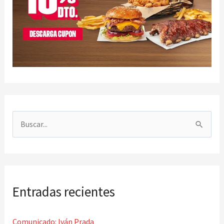
B
u
s
c
Entradas recientes
a
r
Comunicado: Iván Prada
p